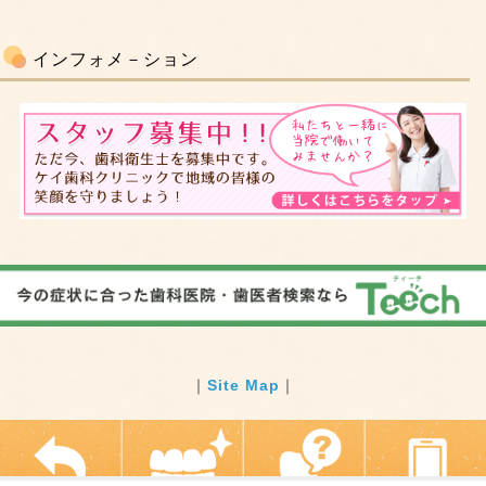
インフォメ－ション
｜
Site Map
｜