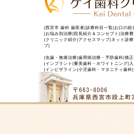
|
西宮市 歯科 歯医者
|
診療科目一覧
|
お口の総
|
お悩み別治療
|
院長紹介＆コンセプト
|
治療費
|
クリニック紹介
|
アクセスマップ
|
ネット診療
プ
|
|
虫歯・無痛治療
|
歯周病治療・予防歯科
|
矯正
|
インプラント
|
審美歯科・ホワイトニング
|
入
|
インビザライン
|
小児歯科・マタニティ歯科
|