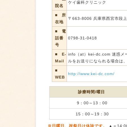
ケイ歯科クリニック
院名
■ 所
〒663-8006 兵庫県西宮市段上町
在地
■ 電
話番
0798-31-0418
号
■ E-
info（at）kei-dc.co
Mail
ルをお送りになられる場合は、(
■
http://www.kei-dc.com/
WEB
診療時間/曜日
9：00～13：00
15：00～19：30
※日曜日、祝祭日は休診です。
▲＝14: