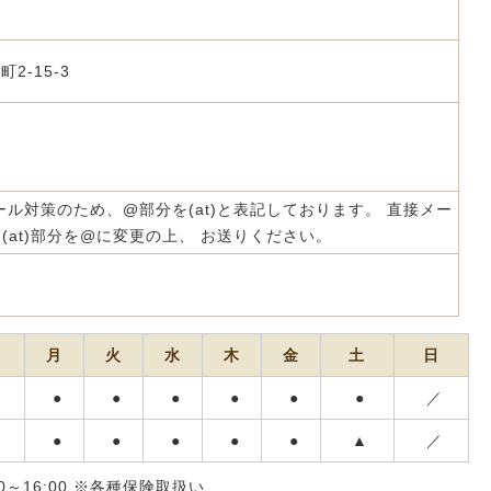
2-15-3
m 迷惑メール対策のため、@部分を(at)と表記しております。 直接メー
at)部分を@に変更の上、 お送りください。
月
火
水
木
金
土
日
●
●
●
●
●
●
／
●
●
●
●
●
▲
／
00～16:00 ※各種保険取扱い