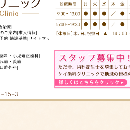
合治療
|
のご案内
|
求人情報
|
予約
|
施設基準
|
サイトマッ
歯科・小児矯正歯科
|
れ歯・義歯
|
口腔外科
|