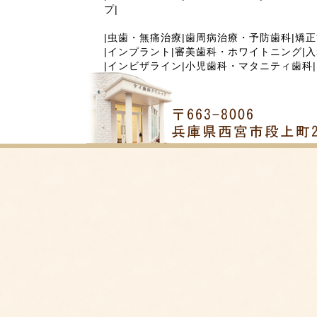
プ
|
|
虫歯・無痛治療
|
歯周病治療・予防歯科
|
矯正
|
インプラント
|
審美歯科・ホワイトニング
|
入
|
インビザライン
|
小児歯科・マタニティ歯科
|