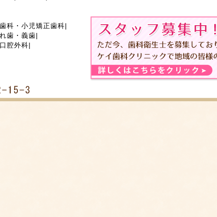
歯科・小児矯正歯科
|
れ歯・義歯
|
口腔外科
|