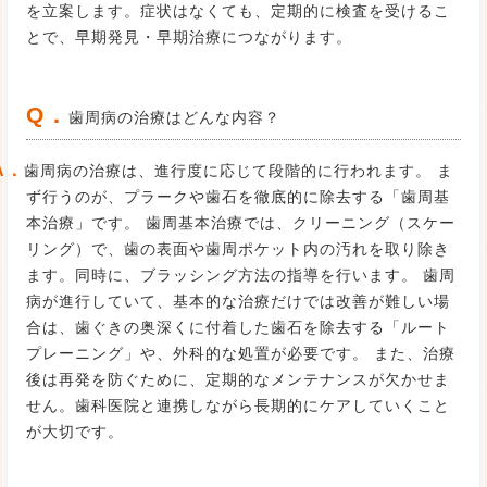
を立案します。症状はなくても、定期的に検査を受けるこ
とで、早期発見・早期治療につながります。
Q．
歯周病の治療はどんな内容？
A．
歯周病の治療は、進行度に応じて段階的に行われます。 ま
ず行うのが、プラークや歯石を徹底的に除去する「歯周基
本治療」です。 歯周基本治療では、クリーニング（スケー
リング）で、歯の表面や歯周ポケット内の汚れを取り除き
ます。同時に、ブラッシング方法の指導を行います。 歯周
病が進行していて、基本的な治療だけでは改善が難しい場
合は、歯ぐきの奥深くに付着した歯石を除去する「ルート
プレーニング」や、外科的な処置が必要です。 また、治療
後は再発を防ぐために、定期的なメンテナンスが欠かせま
せん。歯科医院と連携しながら長期的にケアしていくこと
が大切です。