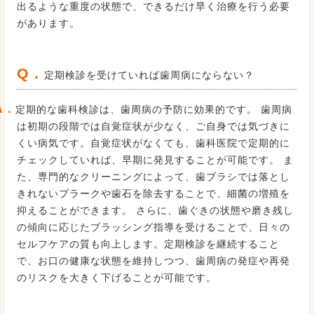
出るような重度の状態で、できるだけ早く治療を行う必要
があります。
Q．
定期検診を受けていれば歯周病にならない？
A．
定期的な歯科検診は、歯周病の予防に効果的です。 歯周病
は初期の段階では自覚症状が少なく、ご自身では気づきに
くい病気です。自覚症状がなくても、歯科医院で定期的に
チェックしていれば、早期に発見することが可能です。 ま
た、専門的なクリーニングによって、歯ブラシでは落とし
きれないプラークや歯石を除去することで、細菌の増殖を
抑えることができます。 さらに、歯ぐきの状態や磨き残し
の傾向に応じたブラッシング指導を受けることで、日々の
セルフケアの質も向上します。定期検診を継続すること
で、お口の健康な状態を維持しつつ、歯周病の発症や再発
のリスクを大きく下げることが可能です。