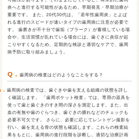
炎へと進行する可能性があるため、早期発見・早期治療が
重要です。 また、20代30代は、「若年性歯周炎」とよば
れる進行のスピードが速いタイプの歯周病に注意が必要で
す。 歯磨きが不十分で歯垢（プラーク）が蓄積している場
合や、生活習慣が乱れている場合には、歯ぐきに炎症が起
こりやすくなるため、定期的な検診と適切なケアで、歯周
病予防に取り組みましょう。
Q．
歯周病の検査はどのようなことをする？
A．
歯周病の検査では、歯ぐきや歯を支える組織の状態を詳し
く確認します。 「歯周ポケット検査」では、専用の器具を
使って歯と歯ぐきのすき間の深さを測定します。また、出
血の有無や歯のぐらつき、歯ぐきの腫れなどのチェックも
必要不可欠です。 さらに、必要に応じてレントゲン撮影を
行い、歯を支える骨の状態も確認します。これらの検査結
果をもとに、歯周病の進行段階を診断し、適切な治療計画