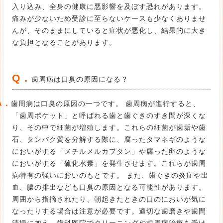
入り込み、全身の健康に悪影響を及ぼす恐れがあります。
痛みが少ないため受診に至らないケースも少なくありませ
んが、そのままにしていると症状が悪化し、結果的に大き
な負担となることがあります。
Q．
歯周病は口臭の原因になる？
A．
歯周病は口臭の原因の一つです。 歯周病が進行すると、
「歯周ポケット」と呼ばれる歯と歯ぐきのすき間が深くな
り、その中で細菌が増殖します。これらの細菌が歯垢や歯
石、タンパク質を分解する際に、腐ったタマネギのような
においがする「メチルメルカプタン」や腐った卵のような
においがする「硫化水素」を発生させます。これらが歯周
病特有の強いにおいのもとです。 また、歯ぐきの炎症や出
血、膿の排出なども口臭の原因となる可能性があります。
周囲から指摘されたり、朝起きたときの口のにおいが気に
なったりする場合は注意が必要です。適切な歯磨きや歯間