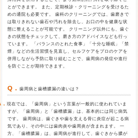
とができます。 また、定期検診・クリーニングを受けるた
めの通院も必要です。 歯科のクリーニングでは、歯磨きで
は取りきれない歯石や汚れを除去し、お口の中を健康な状
態に整えることが可能です。 クリーニング以外にも、歯ぐ
きの状態をチェックして、磨き方のアドバイスなども行っ
ています。 「バランスのとれた食事」「十分な睡眠」「禁
煙」などの生活習慣を見直し、セルフケアをプロのケアを
併用しながら予防に取り組むことで、歯周病の発症や進行
を防ぐことが期待できます。
Q．
歯周病と歯槽膿漏の違いは？
A．
現在では、「歯周病」という言葉が一般的に使われていま
すが、「歯周病」と「歯槽膿漏」は、基本的には同じ病気
です。 歯周病は、歯ぐきや歯を支える骨に炎症が起こる病
気であり、その中には歯肉炎や歯周炎が含まれます。 一
方、「歯槽膿漏」は、歯周病が進行して、歯ぐきから膿が