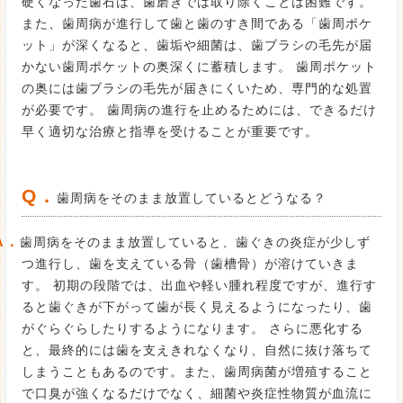
硬くなった歯石は、歯磨きでは取り除くことは困難です。
また、歯周病が進行して歯と歯のすき間である「歯周ポケ
ット」が深くなると、歯垢や細菌は、歯ブラシの毛先が届
かない歯周ポケットの奥深くに蓄積します。 歯周ポケット
の奥には歯ブラシの毛先が届きにくいため、専門的な処置
が必要です。 歯周病の進行を止めるためには、できるだけ
早く適切な治療と指導を受けることが重要です。
Q．
歯周病をそのまま放置しているとどうなる？
A．
歯周病をそのまま放置していると、歯ぐきの炎症が少しず
つ進行し、歯を支えている骨（歯槽骨）が溶けていきま
す。 初期の段階では、出血や軽い腫れ程度ですが、進行す
ると歯ぐきが下がって歯が長く見えるようになったり、歯
がぐらぐらしたりするようになります。 さらに悪化する
と、最終的には歯を支えきれなくなり、自然に抜け落ちて
しまうこともあるのです。また、歯周病菌が増殖すること
で口臭が強くなるだけでなく、細菌や炎症性物質が血流に