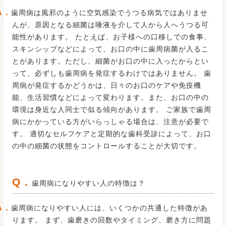
A．
歯周病は風邪のように空気感染でうつる病気ではありませ
んが、原因となる細菌は唾液を介して人から人へうつる可
能性があります。 たとえば、お子様への口移しでの食事、
スキンシップなどによって、お口の中に歯周病菌が入るこ
とがあります。ただし、細菌がお口の中に入ったからとい
って、必ずしも歯周病を発症するわけではありません。 歯
周病が発症するかどうかは、日々のお口のケアや免疫機
能、生活習慣などによって変わります。また、お口の中の
環境は身近な人同士で似る傾向があります。 ご家族で歯周
病にかかっている方がいらっしゃる場合は、注意が必要で
す。 適切なセルフケアと定期的な歯科受診によって、お口
の中の細菌の状態をコントロールすることが大切です。
Q．
歯周病になりやすい人の特徴は？
A．
歯周病になりやすい人には、いくつかの共通した特徴があ
ります。 まず、歯磨きの回数やタイミング、磨き方に問題