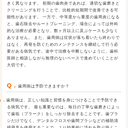
きく異なります。 初期の歯肉炎であれば、適切な歯磨きと
クリーニングを行うことで、比較的短期間で改善できる可
能性があります。 一方で、中等度から重度の歯周炎になる
と、歯石除去やルートプレーニング、場合によっては外科
的な治療が必要となり、数ヶ月以上に及ぶケースも少なく
ありません。 また、歯周病は症状が落ち着いたら終わりで
はなく、再発を防ぐためのメンテナンスを継続して行う必
要がある病気です。途中で治療を中断しないように、歯科
医師と相談しながら無理のないペースで進めていくことが
大切です。
Q．
歯周病は予防できますか？
A．
歯周病は、正しい知識と習慣を身につけることで予防でき
る病気です。 最も重要なのは、毎日の丁寧な歯磨きによっ
て歯垢（プラーク）をしっかり除去することです。歯ブラ
シだけでなく、デンタルフロスや歯間ブラシなどの補助清
掃用具を併用することで、より効果的に汚れを取り除くこ