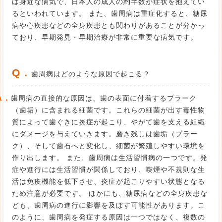
は身近な病気で、日本人の成人の約半数が症状を抱えてい
るといわれています。 また、歯周病は重症化すると、糖尿
病や心疾患などの全身疾患とも関わりがあることが分かっ
ており、早期発見・早期治療が非常に重要な病気です。
Q．
歯周病はどのような原因で起こる？
A．
歯周病の直接的な原因は、歯の表面に付着するプラーク
（歯垢）に含まれる細菌です。これらの細菌が出す毒性物
質によって歯ぐきに炎症が起こり、やがて歯を支える組織
にダメージを与えていきます。磨き残しは歯垢（プラー
ク）、そして歯石へと変化し、細菌が繁殖しやすい環境を
作り出します。 また、歯周病は生活習慣病の一つです。発
症や進行には生活習慣が関係しており、喫煙や不規則な生
活は免疫機能を低下させ、炎症が起こりやすい状態となる
ため注意が必要です。 ほかにも、糖尿病などの全身疾患な
ども、歯周病の進行に影響を及ぼす可能性があります。こ
のように、歯周病を発症する原因は一つではなく、複数の