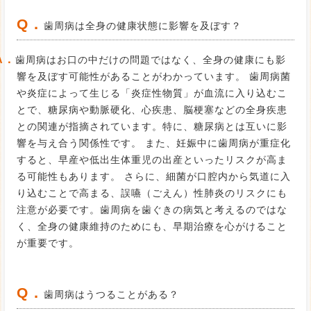
Q．
歯周病は全身の健康状態に影響を及ぼす？
A．
歯周病はお口の中だけの問題ではなく、全身の健康にも影
響を及ぼす可能性があることがわかっています。 歯周病菌
や炎症によって生じる「炎症性物質」が血流に入り込むこ
とで、糖尿病や動脈硬化、心疾患、脳梗塞などの全身疾患
との関連が指摘されています。特に、糖尿病とは互いに影
響を与え合う関係性です。 また、妊娠中に歯周病が重症化
すると、早産や低出生体重児の出産といったリスクが高ま
る可能性もあります。 さらに、細菌が口腔内から気道に入
り込むことで高まる、誤嚥（ごえん）性肺炎のリスクにも
注意が必要です。歯周病を歯ぐきの病気と考えるのではな
く、全身の健康維持のためにも、早期治療を心がけること
が重要です。
Q．
歯周病はうつることがある？