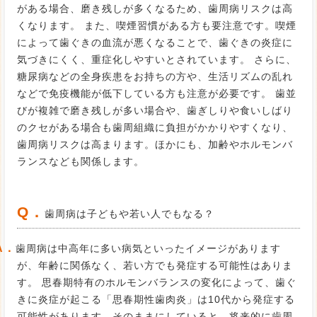
がある場合、磨き残しが多くなるため、歯周病リスクは高
くなります。 また、喫煙習慣がある方も要注意です。喫煙
によって歯ぐきの血流が悪くなることで、歯ぐきの炎症に
気づきにくく、重症化しやすいとされています。 さらに、
糖尿病などの全身疾患をお持ちの方や、生活リズムの乱れ
などで免疫機能が低下している方も注意が必要です。 歯並
びが複雑で磨き残しが多い場合や、歯ぎしりや食いしばり
のクセがある場合も歯周組織に負担がかかりやすくなり、
歯周病リスクは高まります。ほかにも、加齢やホルモンバ
ランスなども関係します。
Q．
歯周病は子どもや若い人でもなる？
A．
歯周病は中高年に多い病気といったイメージがあります
が、年齢に関係なく、若い方でも発症する可能性はありま
す。 思春期特有のホルモンバランスの変化によって、歯ぐ
きに炎症が起こる「思春期性歯肉炎」は10代から発症する
可能性があります。そのままにしていると、将来的に歯周