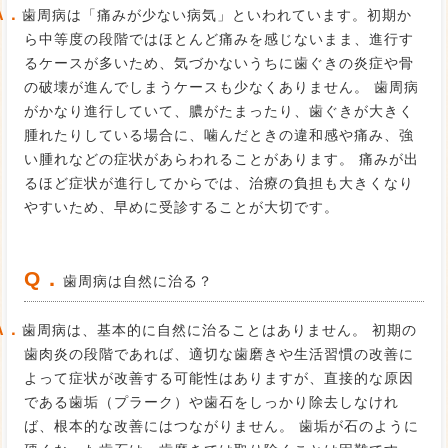
A．
歯周病は「痛みが少ない病気」といわれています。初期か
ら中等度の段階ではほとんど痛みを感じないまま、進行す
るケースが多いため、気づかないうちに歯ぐきの炎症や骨
の破壊が進んでしまうケースも少なくありません。 歯周病
がかなり進行していて、膿がたまったり、歯ぐきが大きく
腫れたりしている場合に、噛んだときの違和感や痛み、強
い腫れなどの症状があらわれることがあります。 痛みが出
るほど症状が進行してからでは、治療の負担も大きくなり
やすいため、早めに受診することが大切です。
Q．
歯周病は自然に治る？
A．
歯周病は、基本的に自然に治ることはありません。 初期の
歯肉炎の段階であれば、適切な歯磨きや生活習慣の改善に
よって症状が改善する可能性はありますが、直接的な原因
である歯垢（プラーク）や歯石をしっかり除去しなけれ
ば、根本的な改善にはつながりません。 歯垢が石のように