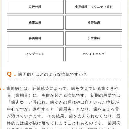
口腔外科
小児歯科・マタニティ歯科
矯正治療
根管治療
審美歯科
予防歯科
インプラント
ホワイトニング
Q．
歯周病とはどのような病気ですか？
A．
歯周病とは、細菌感染によって、歯を支えている歯ぐきや
骨（歯槽骨）に、炎症が起こる病気です。 初期の段階では
「歯肉炎」と呼ばれ、歯ぐきの腫れや出血といった症状が
中心ですが、進行すると「歯周炎」となり、歯を支える骨
が溶けていきます。 その結果、歯を支えられなくなり、最
終的には歯が抜け落ちてしまうこともあるのです。 歯周病