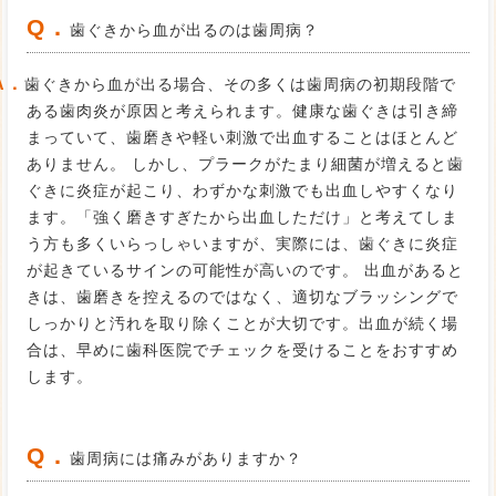
Q．
歯ぐきから血が出るのは歯周病？
A．
歯ぐきから血が出る場合、その多くは歯周病の初期段階で
ある歯肉炎が原因と考えられます。健康な歯ぐきは引き締
まっていて、歯磨きや軽い刺激で出血することはほとんど
ありません。 しかし、プラークがたまり細菌が増えると歯
ぐきに炎症が起こり、わずかな刺激でも出血しやすくなり
ます。「強く磨きすぎたから出血しただけ」と考えてしま
う方も多くいらっしゃいますが、実際には、歯ぐきに炎症
が起きているサインの可能性が高いのです。 出血があると
きは、歯磨きを控えるのではなく、適切なブラッシングで
しっかりと汚れを取り除くことが大切です。出血が続く場
合は、早めに歯科医院でチェックを受けることをおすすめ
します。
Q．
歯周病には痛みがありますか？