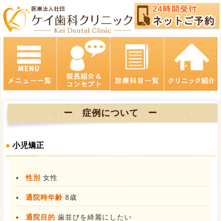
ー 症例について ー
●
小児矯正
性別
女性
通院時年齢
8歳
通院目的
歯並びを綺麗にしたい