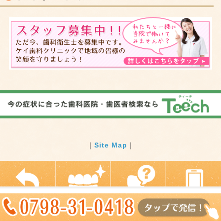
｜
Site Map
｜