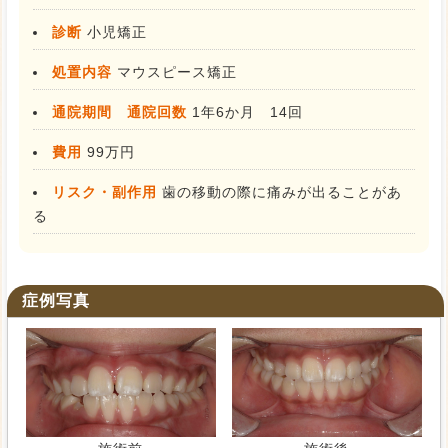
診断
小児矯正
処置内容
マウスピース矯正
通院期間 通院回数
1年6か月 14回
費用
99万円
リスク・副作用
歯の移動の際に痛みが出ることがあ
る
症例写真