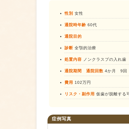
性別
女性
通院時年齢
60代
通院目的
診断
全顎的治療
処置内容
ノンクラスプの入れ歯
通院期間 通院回数
4か月 9回
費用
102万円
リスク・副作用
仮歯が脱離する
症例写真