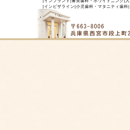
|
インプラント
|
審美歯科・ホワイトニング
|
入
|
インビザライン
|
小児歯科・マタニティ歯科
|