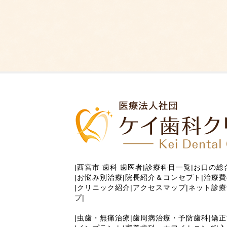
|
西宮市 歯科 歯医者
|
診療科目一覧
|
お口の総
|
お悩み別治療
|
院長紹介＆コンセプト
|
治療費
|
クリニック紹介
|
アクセスマップ
|
ネット診療
プ
|
|
虫歯・無痛治療
|
歯周病治療・予防歯科
|
矯正