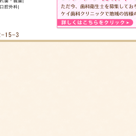
れ歯・義歯
|
口腔外科
|