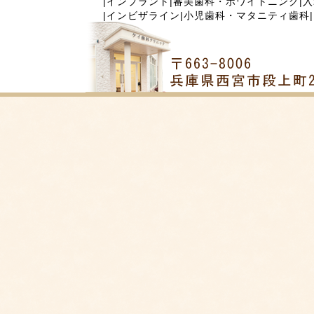
|
インプラント
|
審美歯科・ホワイトニング
|
入
|
インビザライン
|
小児歯科・マタニティ歯科
|