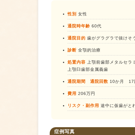
性別
女性
通院時年齢
60代
通院目的
歯がグラグラで抜けそ
診断
全顎的治療
処置内容
上顎前歯部メタルセラ
上顎臼歯部金属義歯
通院期間 通院回数
10か月 17
費用
206万円
リスク・副作用
途中に仮歯がと
症例写真