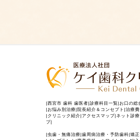
|
西宮市 歯科 歯医者
|
診療科目一覧
|
お口の総
|
お悩み別治療
|
院長紹介＆コンセプト
|
治療費
|
クリニック紹介
|
アクセスマップ
|
ネット診療
プ
|
|
虫歯・無痛治療
|
歯周病治療・予防歯科
|
矯正