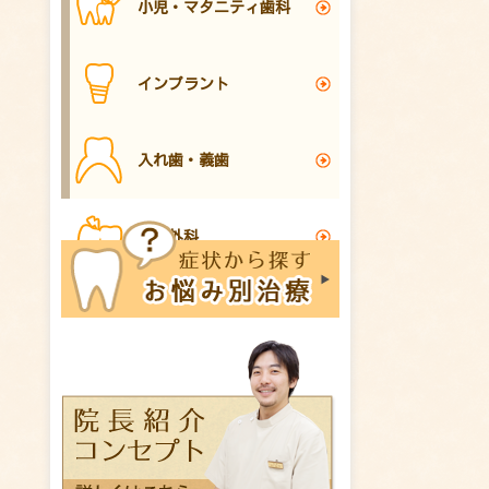
小児・マタニティ歯科
インプラント
入れ歯・義歯
口腔外科