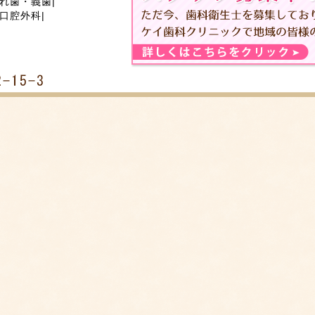
れ歯・義歯
|
口腔外科
|