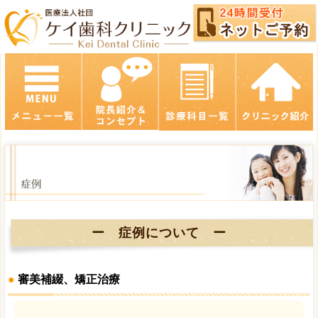
ー 症例について ー
●
審美補綴、矯正治療