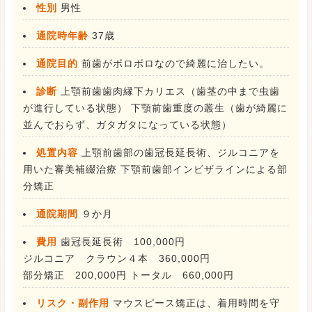
性別
男性
通院時年齢
37歳
通院目的
前歯がボロボロなので綺麗に治したい。
診断
上顎前歯歯肉縁下カリエス（歯茎の中まで虫歯
が進行している状態） 下顎前歯重度の叢生（歯が綺麗に
並んでおらず、ガタガタになっている状態）
処置内容
上顎前歯部の歯冠長延長術、ジルコニアを
用いた審美補綴治療 下顎前歯部インビザラインによる部
分矯正
通院期間
９か月
費用
歯冠長延長術 100,000円
ジルコニア クラウン４本 360,000円
部分矯正 200,000円 トータル 660,000円
リスク・副作用
マウスピース矯正は、着用時間を守