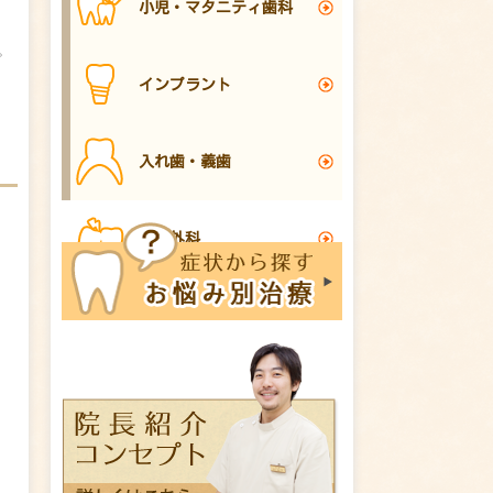
小児・マタニティ歯科
。
インプラント
入れ歯・義歯
口腔外科