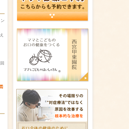
ラン
え
と回
図