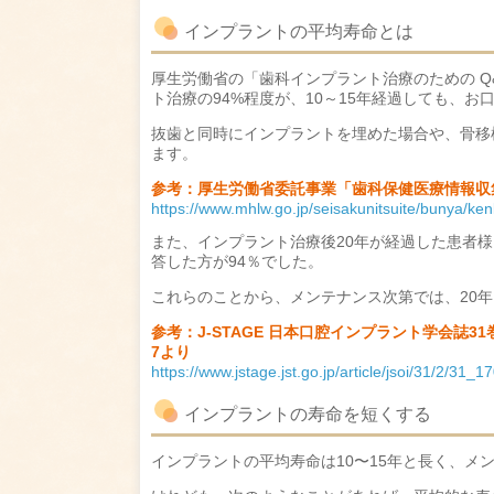
インプラントの平均寿命とは
厚生労働省の「歯科インプラント治療のための Q
ト治療の94%程度が、10～15年経過しても、
抜歯と同時にインプラントを埋めた場合や、骨移
ます。
参考：厚生労働省委託事業「歯科保健医療情報収集
https://www.mhlw.go.jp/seisakunitsuite/bunya/ke
また、インプラント治療後20年が経過した患者
答した方が94％でした。
これらのことから、メンテナンス次第では、20
参考：J-STAGE 日本口腔インプラント学会誌31
7より
https://www.jstage.jst.go.jp/article/jsoi/31/2/31_1
インプラントの寿命を短くする
インプラントの平均寿命は10〜15年と長く、メ