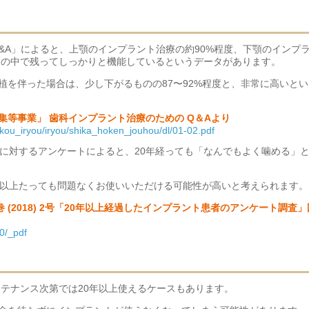
&A」によると、上顎のインプラント治療の約90%程度、下顎のインプ
お口の中で残ってしっかりと機能しているというデータがあります。
植を伴った場合は、少し下がるものの87〜92%程度と、非常に高いとい
等事業」 歯科インプラント治療のための Q＆Aより
nkou_iryou/iryou/shika_hoken_jouhou/dl/01-02.pdf
様に対するアンケートによると、20年経っても「なんでもよく噛める」
年以上たっても問題なくお使いいただける可能性が高いと考えられます。
巻 (2018) 2号「20年以上経過したインプラント患者のアンケート調査」
70/_pdf
ンテナンス次第では20年以上使えるケースもあります。