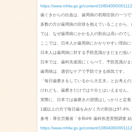
https://www.mhlw.go.jp/content/10804000/00111
歯ぐきからの出血は、歯周病の初期症状の一つで
多数の方が歯周病の症状を抱えていることから、
では、なぜ歯周病にかかる人の割合は高いのでし
ここでは、日本人が歯周病にかかりやすい理由に
日本人は歯周病に対する予防意識がまだまだ低い
日本では、歯科先進国にくらべて、予防意識がま
歯周病は、適切なケアで予防できる病気です。
「毎日歯磨きをしているから大丈夫」とお考えの
けれども、歯磨きだけでは十分とはいえません。
実際に、日本では歯磨きの習慣はしっかりと定着
1歳以上の方で毎日歯をみがく方の割合は97.4%
参考：厚生労働省「令和4年 歯科疾患実態調査 結
https://www.mhlw.go.jp/content/10804000/00111