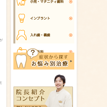
小児・マタニティ歯科
インプラント
入れ歯・義歯
が
口腔外科
と