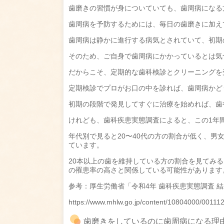
歯磨きの習慣が身についていても、歯周病になる
歯周病を予防するためには、毎日の歯磨きに加え
歯周病は静かに進行する病気とされていて、初期
そのため、ご自身で歯周病にかかっているとは気
だからこそ、定期的な歯科検診とクリーニングを
定期検診でプロがお口の中を診れば、歯周病かど
初期の段階で発見してすぐに治療を始めれば、歯
けれども、歯科疾患実態調査によると、この1年
年代別で見ると20〜40代の方の割合が低く、男
ています。
20本以上の歯を維持している方の割合を見てみ
の罹患率の高さと関係している可能性があります
参考：厚生労働省「令和4年 歯科疾患実態調査 結
https://www.mhlw.go.jp/content/10804000/00111
歯磨きをしているのに歯周病になる理