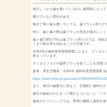
毎日しっかり歯を磨いているのに歯周病になって
磨けていない部分がある
毎日丁寧に歯を磨いていても、歯ブラシ1本だけ
特に、歯と歯の間は歯ブラシの毛先が届きにくく
歯と歯の間の汚れは歯ブラシ1本だけでは、6割
くまで除去率を高めることが可能です。
令和4年の歯科疾患実態調査によると、デンタルフ
留まっています。
デンタルフロスや歯間ブラシを使うことを習慣づ
参考：厚生労働省「令和4年 歯科疾患実態調査 結
https://www.mhlw.go.jp/content/10804000/00111
また、毎日の歯磨きに加えて、定期的に歯科のク
歯石や歯垢がかたまって膜のようになった「バイ
歯科のクリーニングでは、専用の機器と薬剤を使