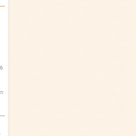
る
の
。