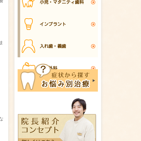
食
小児・マタニティ歯科
インプラント
ま
入れ歯・義歯
口腔外科
な