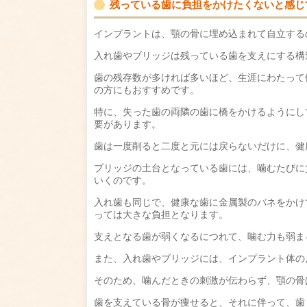
残っている歯に負担をかけたくないと感じ
インプラントは、顎の骨に埋め込まれて自立する
入れ歯やブリッジは残っている歯を支えにする構
歯の残存数が多ければ多いほど、生涯にわたって
の方にもおすすめです。
特に、失った歯の両隣の歯に橋をかけるようにし
要があります。
歯は一度削ると二度と元には戻らないだけに、健
ブリッジの土台となっている歯には、噛むたびに
いくのです。
入れ歯も同じで、健康な歯に金属製のバネをかけ
っては大きな負担となります。
支えとなる歯が弱くなるにつれて、噛む力も弱ま
また、入れ歯やブリッジには、インプラント体の
そのため、噛んだときの刺激が伝わらず、顎の骨
歯を支えている骨が痩せると、それに伴って、歯