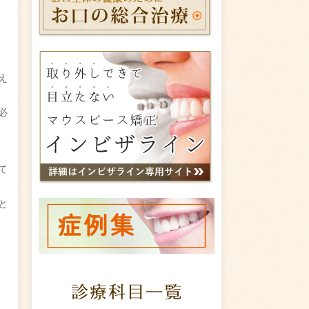
え
必
て
と