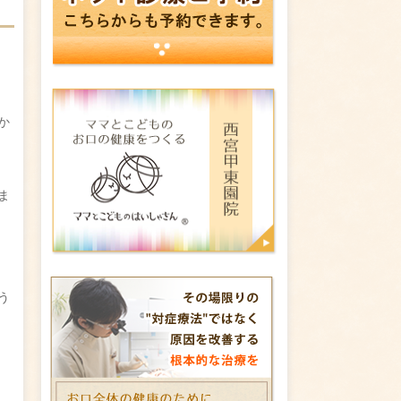
か
ま
う