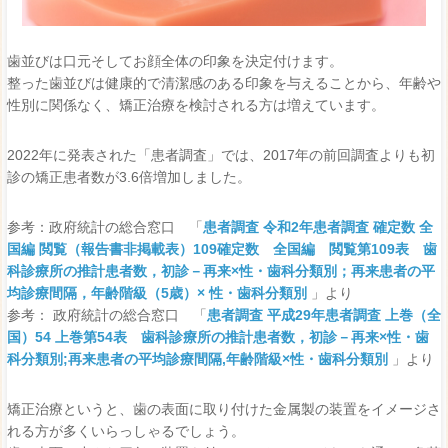
歯並びは口元そしてお顔全体の印象を決定付けます。
整った歯並びは健康的で清潔感のある印象を与えることから、年齢や
性別に関係なく、矯正治療を検討される方は増えています。
2022年に発表された「患者調査」では、2017年の前回調査よりも初
診の矯正患者数が3.6倍増加しました。
参考：政府統計の総合窓口 「
患者調査 令和2年患者調査 確定数 全
国編 閲覧（報告書非掲載表）109確定数 全国編 閲覧第109表 歯
科診療所の推計患者数，初診－再来×性・歯科分類別；再来患者の平
均診療間隔，年齢階級（5歳）× 性・歯科分類別
」より
参考： 政府統計の総合窓口 「
患者調査 平成29年患者調査 上巻（全
国）54 上巻第54表 歯科診療所の推計患者数，初診－再来×性・歯
科分類別;再来患者の平均診療間隔,年齢階級×性・歯科分類別
」より
矯正治療というと、歯の表面に取り付けた金属製の装置をイメージさ
れる方が多くいらっしゃるでしょう。